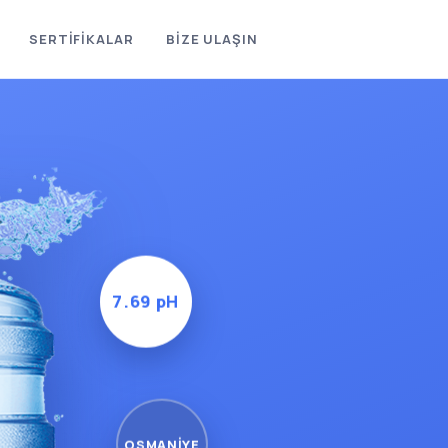
SERTİFİKALAR
BİZE ULAŞIN
7.69 pH
OSMANİYE